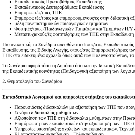
Εκπαιδευτικούς Πρωτοβάθμιας Εκπαίδευσης
Εκπαιδευτικούς Δευτεροβάθμιας Εκπαίδευσης
Επιμορφωτές/τριες ΤΠΕ
Επιμορφωτές/τριες και επιμορφούμενους/ες στην διδακτική α
μέλη πανεπιστημιακών παιδαγωγικών τμημάτων
Φοιτητές/τριες (Παιδαγωγικών Τμημάτων και Τμημάτων Η/Υ
Μεταπτυχιακούς/ές φοιτητές/τριες των ΤΠΕ στην Εκπαίδευση
Πιο αναλυτικά, το Συνέδριο απευθύνεται στους/στις Εκπαιδευτικού
Εκπαίδευσης, της Ειδικής Αγωγής, στους/στις Επιμορφωτές/τριες τ
ΤΠΕ στα ειδικευμένα σχολεία όπως αυτά των Παλιννοστούντων, τα 
Το Συνέδριο αφορά τόσο τη Δημόσια όσο και την Ιδιωτική Εκπαίδευ
της Εκπαιδευτικής κοινότητας (Παιδαγωγική αξιοποίηση των λογισμ
2. Θεματολογία του Συνεδρίου
Εκπαιδευτικό Λογισμικό και υπηρεσίες στήριξης του εκπαιδευτ
Παρουσιάσεις διδασκαλιών με αξιοποίηση των ΤΠΕ που πραγμα
Σενάρια διδασκαλίας μαθημάτων
Αξιοποίηση των ΤΠΕ στη διδασκαλία μαθημάτων στην Πρωτο
Επιμόρφωση των εκπαιδευτικών στην αξιοποίηση των ΤΠΕ στ
Υπηρεσίες υποστήριξης σχολείων και εκπαιδευτικών. Τεχνικ
Εξ αποστάσεως εκπαίδευση – Τηλεκπαίδευση.