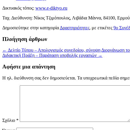
Δικτυακός τόπος:
www.e-diktyo.eu
Ταχ. Διεύθυνση: Νίκος Τζιμόπουλος, Λιβάδια Μάννα, 84100, Ερμού
Δημοσιεύτηκε στην κατηγορία
Δραστηριότητες
, με ετικέτες
9ο Συνέ
Πλοήγηση άρθρων
←
Δελτίο Τύπου – Απολογισμός συνεδρίου, σύνοψη
Διοργάνωση του
Διδακτική Πράξη – Παράταση υποβολής εργασιών
→
Αφήστε μια απάντηση
Η ηλ. διεύθυνση σας δεν δημοσιεύεται.
Τα υποχρεωτικά πεδία σημε
Σχόλιο
*