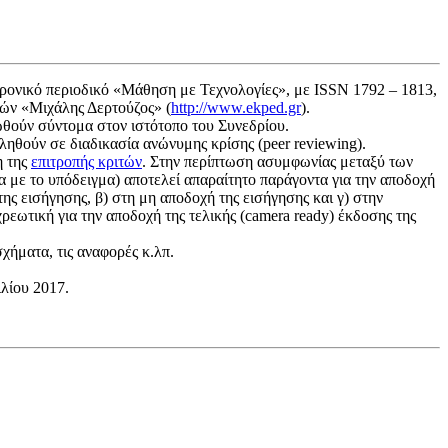
τρονικό περιοδικό «Μάθηση με Τεχνολογίες», με ISSN 1792 – 1813,
κών «Μιχάλης Δερτούζος» (
http://www.ekped.gr
).
ωθούν σύντομα στον ιστότοπο του Συνεδρίου.
ληθούν σε διαδικασία ανώνυμης κρίσης (peer reviewing).
η της
επιτροπής κριτών
. Στην περίπτωση ασυμφωνίας μεταξύ των
 με το υπόδειγμα) αποτελεί απαραίτητο παράγοντα για την αποδοχή
ης εισήγησης, β) στη μη αποδοχή της εισήγησης και γ) στην
εωτική για την αποδοχή της τελικής (camera ready) έκδοσης της
χήματα, τις αναφορές κ.λπ.
ιλίου 2017.