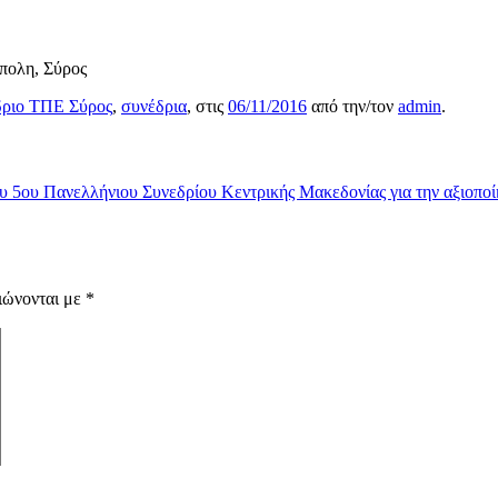
πολη, Σύρος
δριο ΤΠΕ Σύρος
,
συνέδρια
, στις
06/11/2016
από την/τον
admin
.
 5ου Πανελλήνιου Συνεδρίου Κεντρικής Μακεδονίας για την αξιοποί
ιώνονται με
*