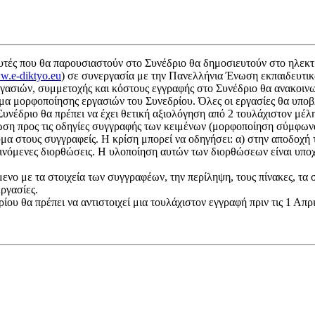
αυτές που θα παρουσιαστούν στο Συνέδριο θα δημοσιευτούν στο ηλεκ
ww.e-diktyo.eu
) σε συνεργασία με την Πανελλήνια Ένωση εκπαιδευτι
ργασιών, συμμετοχής και κόστους εγγραφής στο Συνέδριο θα ανακοιν
γμα μορφοποίησης εργασιών του Συνεδρίου. Όλες οι εργασίες θα υποβ
Συνέδριο θα πρέπει να έχει θετική αξιολόγηση από 2 τουλάχιστον μέλ
ωση προς τις οδηγίες συγγραφής των κειμένων (μορφοποίηση σύμφωνα
α στους συγγραφείς. Η κρίση μπορεί να οδηγήσει: α) στην αποδοχή τ
ινόμενες διορθώσεις. Η υλοποίηση αυτών των διορθώσεων είναι υποχρ
νο με τα στοιχεία των συγγραφέων, την περίληψη, τους πίνακες, τα σ
ργασίες.
ου θα πρέπει να αντιστοιχεί μια τουλάχιστον εγγραφή πριν τις 1 Απρ