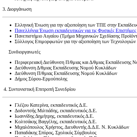
3. Διοργάνωση
Ελληνική Ένωση για την αξιοποίηση των ΤΠΕ στην Εκπαίδευ
Πανελλήνια Ένωση εκπαιδευτικών για τις Φυσικές Επιστήμες
Πανεπιστήμιο Αιγαίου (Τμήμα Μηχανικών Σχεδίασης Προϊόν
Σύλλογος Επιμορφωτών για την αξιοποίηση των Τεχνολογιώ
Συνδιοργανωτές
Περιφερειακή Διεύθυνση Π/θμιας και Δ/θμιας Εκπαίδευσης Ν
Διεύθυνση Δ/θμιας Εκπαίδευσης Νομού Κυκλάδων
Διεύθυνση Π/θμιας Εκπαίδευσης Νομού Κυκλάδων
Δήμος Σύρου-Ερμούπολης
4. Συντονιστική Επιτροπή Συνεδρίου
Γλέζου Κατερίνα, εκπαιδευτικός Δ.Ε.
Δοδοντσής Μιλτιάδης, εκπαιδευτικός Δ.Ε.
Ιωαννίδης Δημήτρης, εκπαιδευτικός Δ.Ε.
Κολτσάκης Βαγγέλης, εκπαιδευτικός Δ.Ε.
Μιχαλόπουλος Χρήστος, Διευθυντής Δ.Δ.Ε. Ν. Κυκλάδων
Παπαδάκης Σπύρος, Σχολικός Σύμβουλος