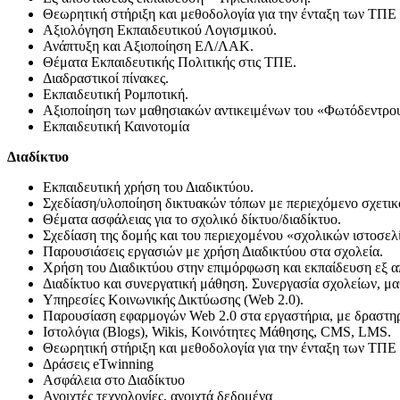
Θεωρητική στήριξη και μεθοδολογία για την ένταξη των ΤΠΕ 
Αξιολόγηση Εκπαιδευτικού Λογισμικού.
Ανάπτυξη και Αξιοποίηση ΕΛ/ΛΑΚ.
Θέματα Εκπαιδευτικής Πολιτικής στις ΤΠΕ.
Διαδραστικοί πίνακες.
Εκπαιδευτική Ρομποτική.
Αξιοποίηση των μαθησιακών αντικειμένων του «Φωτόδεντρο
Εκπαιδευτική Καινοτομία
Διαδίκτυο
Εκπαιδευτική χρήση του Διαδικτύου.
Σχεδίαση/υλοποίηση δικτυακών τόπων με περιεχόμενο σχετικ
Θέματα ασφάλειας για τo σχολικό δίκτυο/διαδίκτυο.
Σχεδίαση της δομής και του περιεχομένου «σχολικών ιστοσελ
Παρουσιάσεις εργασιών με χρήση Διαδικτύου στα σχολεία.
Χρήση του Διαδικτύου στην επιμόρφωση και εκπαίδευση εξ 
Διαδίκτυο και συνεργατική μάθηση. Συνεργασία σχολείων, μα
Υπηρεσίες Κοινωνικής Δικτύωσης (Web 2.0).
Παρουσίαση εφαρμογών Web 2.0 στα εργαστήρια, με δραστηρι
Ιστολόγια (Blogs), Wikis, Κοινότητες Μάθησης, CMS, LMS.
Θεωρητική στήριξη και μεθοδολογία για την ένταξη των ΤΠΕ 
Δράσεις eTwinning
Ασφάλεια στο Διαδίκτυο
Ανοιχτές τεχνολογίες, ανοιχτά δεδομένα