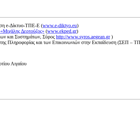
ση e-Δίκτυο-ΤΠΕ-Ε (
www.e-diktyo.eu
)
 «Μιχάλης Δερτούζος»
(
www.ekped.gr
)
των και Συστημάτων, Σύρος
http://www.syros.aegean.gr
)
ν της Πληροφορίας και των Επικοινωνιών στην Εκπαίδευση (ΣΕΠ –
οτίου Αιγαίου