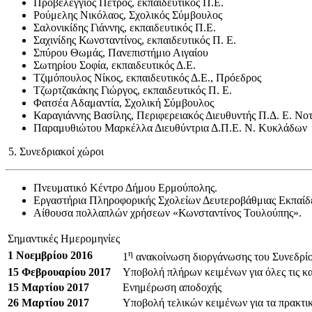
Προβελέγγιος Πέτρος, εκπαιδευτικός Π.Ε.
Ρούμελης Νικόλαος, Σχολικός Σύμβουλος
Σαλονικίδης Γιάννης, εκπαιδευτικός Π.Ε.
Σαχινίδης Κωνσταντίνος, εκπαιδευτικός Π. Ε.
Σπύρου Θωμάς, Πανεπιστήμιο Αιγαίου
Σωτηρίου Σοφία, εκπαιδευτικός Δ.Ε.
Τζιμόπουλος Νίκος, εκπαιδευτικός Δ.Ε., Πρόεδρος
Τζωρτζακάκης Γιώργος, εκπαιδευτικός Π. Ε.
Φατσέα Αδαμαντία, Σχολική Σύμβουλος
Καραγιάννης Βασίλης, Περιφερειακός Διευθυντής Π.Δ. Ε. Νοτ
Παραμυθιώτου Μαρκέλλα Διευθύντρια Δ.Π.Ε. Ν. Κυκλάδων
5. Συνεδριακοί χώροι
Πνευματικό Κέντρο Δήμου Ερμούπολης.
Εργαστήρια Πληροφορικής Σχολείων Δευτεροβάθμιας Εκπαίδ
Αίθουσα πολλαπλών χρήσεων «Κωνσταντίνος Τουλούπης».
Σημαντικές Ημερομηνίες
η
1 Νοεμβρίου 201
6
1
ανακοίνωση διοργάνωσης του Συνεδρί
1
5 Φεβρουαρίου 201
7
Υποβολή πλήρων κειμένων για όλες τις κ
1
5 Μαρτίου 201
7
Ενημέρωση αποδοχής
26 Μαρτίου 201
7
Υποβολή τελικών κειμένων για τα πρακτι