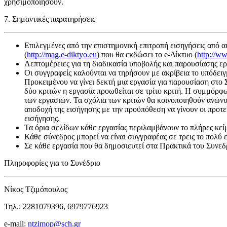
χρησιμοποιήσουν.
7. Σημαντικές παρατηρήσεις
Επιλεγμένες από την επιστημονική επιτροπή εισηγήσεις από 
(
http://mag.e-diktyo.eu
) που θα εκδώσει το e-Δίκτυο (
http://w
Λεπτομέρειες για τη διαδικασία υποβολής και παρουσίασης ε
Οι συγγραφείς καλούνται να τηρήσουν με ακρίβεια το υπόδει
Προκειμένου να γίνει δεκτή μια εργασία για παρουσίαση στο 
δύο κριτών η εργασία προωθείται σε τρίτο κριτή. Η συμμόρφ
των εργασιών. Τα σχόλια των κριτών θα κοινοποιηθούν ανώνυμ
αποδοχή της εισήγησης με την προϋπόθεση να γίνουν οι προτε
εισήγησης.
Τα όρια σελίδων κάθε εργασίας περιλαμβάνουν το πλήρες κείμε
Κάθε σύνεδρος μπορεί να είναι συγγραφέας σε τρεις το πολύ ε
Σε κάθε εργασία που θα δημοσιευτεί στα Πρακτικά του Συνεδρί
Πληροφορίες για το Συνέδριο
Νίκος Τζιμόπουλος
Τηλ.: 2281079396, 6979776923
e-mail:
ntzimop@sch.gr