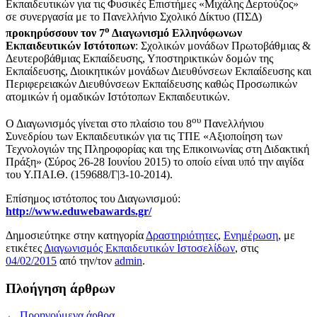
Εκπαιδευτικών για τις Φυσικές Επιστήμες «Μιχάλης Δερτούζος»
σε συνεργασία με το Πανελλήνιο Σχολικό Δίκτυο (ΠΣΔ)
ο
προκηρύσσουν τον 7
Διαγωνισμό Ελληνόφωνων
Εκπαιδευτικών Ιστότοπων
: Σχολικών μονάδων Πρωτοβάθμιας &
Δευτεροβάθμιας Εκπαίδευσης, Υποστηρικτικών δομών της
Εκπαίδευσης, Διοικητικών μονάδων Διευθύνσεων Εκπαίδευσης και
Περιφερειακών Διευθύνσεων Εκπαίδευσης καθώς Προσωπικών
ατομικών ή ομαδικών Ιστότοπων Εκπαιδευτικών.
ου
Ο Διαγωνισμός γίνεται στο πλαίσιο του 8
Πανελλήνιου
Συνεδρίου των Εκπαιδευτικών για τις ΤΠΕ «Αξιοποίηση των
Τεχνολογιών της Πληροφορίας και της Επικοινωνίας στη Διδακτική
Πράξη» (Σύρος 26-28 Ιουνίου 2015) το οποίο είναι υπό την αιγίδα
του Υ.ΠΑΙ.Θ. (159688/Γ|3-10-2014).
Επίσημος ιστότοπος του Διαγωνισμού:
http://www.eduwebawards.gr/
Δημοσιεύτηκε στην κατηγορία
Δραστηριότητες
,
Ενημέρωση
, με
ετικέτες
Διαγωνισμός Εκπαιδευτικών Ιστοσελίδων
, στις
04/02/2015
από την/τον
admin
.
Πλοήγηση άρθρων
←
Προηγούμενα άρθρα